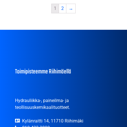
1
2
→
Toimipisteemme Riihimäellä
Hydrauliikka-, paineilma- ja
teollisuuskemikaalituotteet.
Kylänraitti 14, 11710 Riihimäki