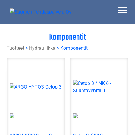
Skip
to
content
Suomen Tehdaspalvelu Oy
Parasta palvelua
Komponentit
Tuotteet
>
Hydrauliikka
> Komponentit