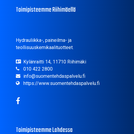
Toimipisteemme Riihimäellä
Hydrauliikka-, paineilma- ja
teollisuuskemikaalituotteet.
Kylänraitti 14, 11710 Riihimäki
010 422 2800
info@suomentehdaspalvelu.fi
https://www.suomentehdaspalvelu.fi
Toimipisteemme Lahdessa