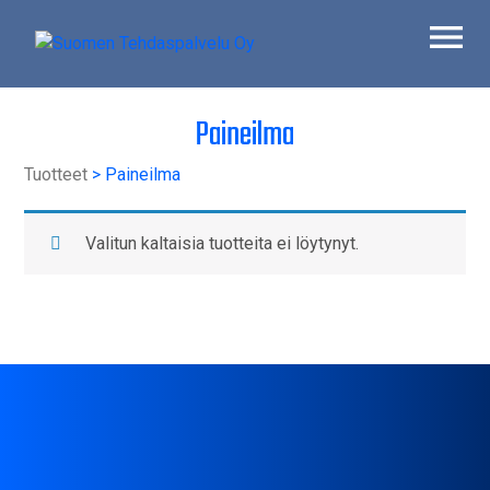
Skip
to
content
Suomen Tehdaspalvelu Oy
Parasta palvelua
Paineilma
Tuotteet
> Paineilma
Valitun kaltaisia tuotteita ei löytynyt.