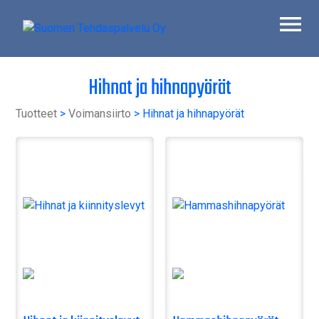
Skip
to
content
Suomen Tehdaspalvelu Oy
Parasta palvelua
Hihnat ja hihnapyörät
Tuotteet
>
Voimansiirto
> Hihnat ja hihnapyörät