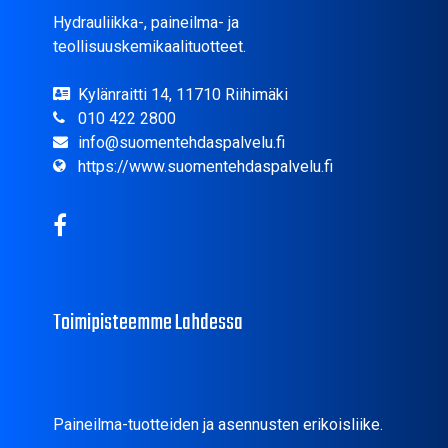
Hydrauliikka-, paineilma- ja
teollisuuskemikaalituotteet.
Kylänraitti 14, 11710 Riihimäki
010 422 2800
info@suomentehdaspalvelu.fi
https://www.suomentehdaspalvelu.fi
Toimipisteemme Lahdessa
Paineilma-tuotteiden ja asennusten erikoisliike.