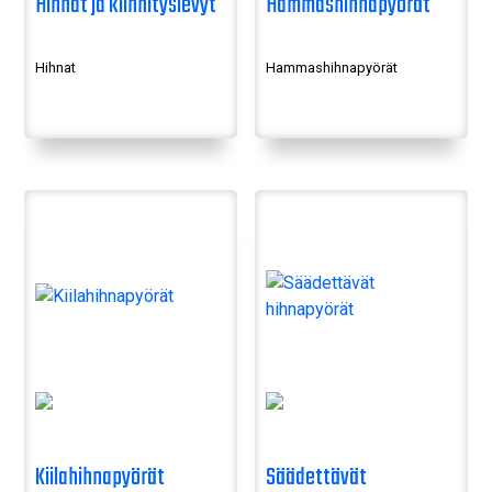
Hihnat ja kiinnityslevyt
Hammashihnapyörät
Hihnat
Hammashihnapyörät
Kiilahihnapyörät
Säädettävät