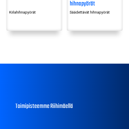
hihnapyörät
Kiilahihnapyörät
Säädettävät hihnapyörät
Toimipisteemme Riihimäellä