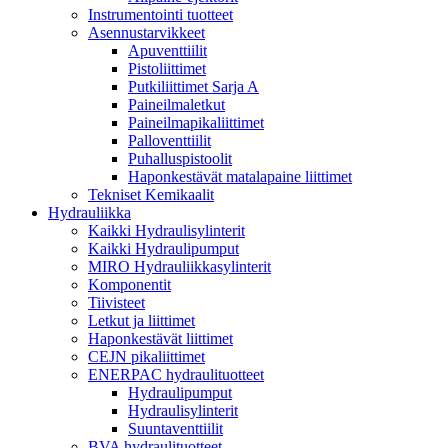
Instrumentointi tuotteet
Asennustarvikkeet
Apuventtiilit
Pistoliittimet
Putkiliittimet Sarja A
Paineilmaletkut
Paineilmapikaliittimet
Palloventtiilit
Puhalluspistoolit
Haponkestävät matalapaine liittimet
Tekniset Kemikaalit
Hydrauliikka
Kaikki Hydraulisylinterit
Kaikki Hydraulipumput
MIRO Hydrauliikkasylinterit
Komponentit
Tiivisteet
Letkut ja liittimet
Haponkestävät liittimet
CEJN pikaliittimet
ENERPAC hydraulituotteet
Hydraulipumput
Hydraulisylinterit
Suuntaventtiilit
BVA hydraulituotteet