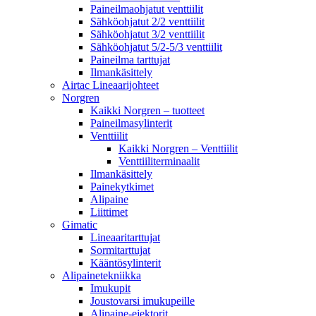
Paineilmaohjatut venttiilit
Sähköohjatut 2/2 venttiilit
Sähköohjatut 3/2 venttiilit
Sähköohjatut 5/2-5/3 venttiilit
Paineilma tarttujat
Ilmankäsittely
Airtac Lineaarijohteet
Norgren
Kaikki Norgren – tuotteet
Paineilmasylinterit
Venttiilit
Kaikki Norgren – Venttiilit
Venttiiliterminaalit
Ilmankäsittely
Painekytkimet
Alipaine
Liittimet
Gimatic
Lineaaritarttujat
Sormitarttujat
Kääntösylinterit
Alipainetekniikka
Imukupit
Joustovarsi imukupeille
Alipaine-ejektorit