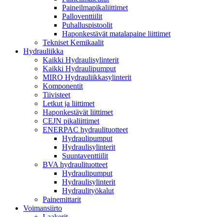
Paineilmapikaliittimet
Palloventtiilit
Puhalluspistoolit
Haponkestävät matalapaine liittimet
Tekniset Kemikaalit
Hydrauliikka
Kaikki Hydraulisylinterit
Kaikki Hydraulipumput
MIRO Hydrauliikkasylinterit
Komponentit
Tiivisteet
Letkut ja liittimet
Haponkestävät liittimet
CEJN pikaliittimet
ENERPAC hydraulituotteet
Hydraulipumput
Hydraulisylinterit
Suuntaventtiilit
BVA hydraulituotteet
Hydraulipumput
Hydraulisylinterit
Hydraulityökalut
Painemittarit
Voimansiirto
Laakerit