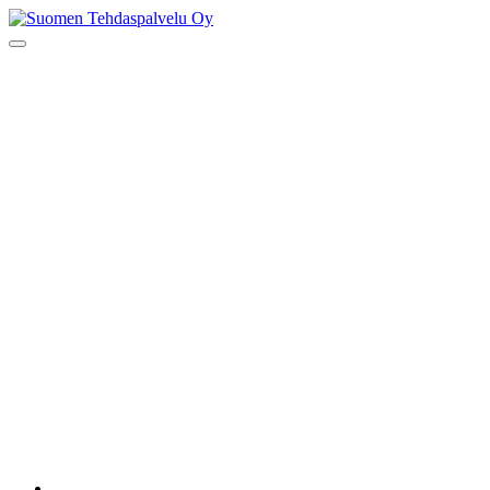
Skip
to
Suomen Tehdaspalvelu Oy
Parasta palvelua
content