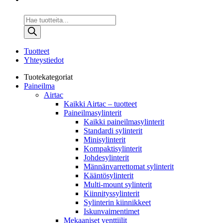
Products
search
Tuotteet
Yhteystiedot
Tuotekategoriat
Paineilma
Airtac
Kaikki Airtac – tuotteet
Paineilmasylinterit
Kaikki paineilmasylinterit
Standardi sylinterit
Minisylinterit
Kompaktisylinterit
Johdesylinterit
Männänvarrettomat sylinterit
Kääntösylinterit
Multi-mount sylinterit
Kiinnityssylinterit
Sylinterin kiinnikkeet
Iskunvaimentimet
Mekaaniset venttiilit