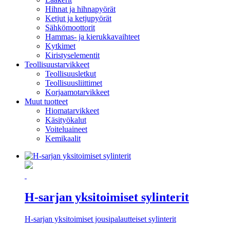
Hihnat ja hihnapyörät
Ketjut ja ketjupyörät
Sähkömoottorit
Hammas- ja kierukkavaihteet
Kytkimet
Kiristyselementit
Teollisuustarvikkeet
Teollisuusletkut
Teollisuusliittimet
Korjaamotarvikkeet
Muut tuotteet
Hiomatarvikkeet
Käsityökalut
Voiteluaineet
Kemikaalit
H-sarjan yksitoimiset sylinterit
H-sarjan yksitoimiset jousipalautteiset sylinterit