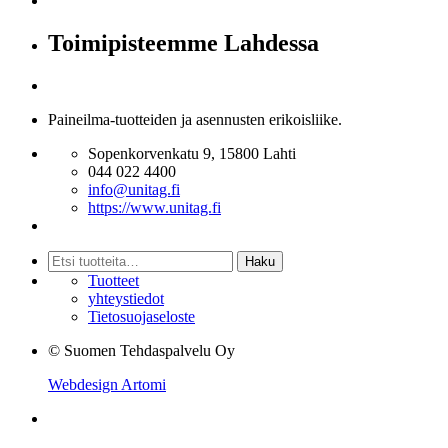
Toimipisteemme Lahdessa
Paineilma-tuotteiden ja asennusten erikoisliike.
Sopenkorvenkatu 9, 15800 Lahti
044 022 4400
info@unitag.fi
https://www.unitag.fi
Etsi:
Haku
Tuotteet
yhteystiedot
Tietosuojaseloste
© Suomen Tehdaspalvelu Oy
Webdesign Artomi