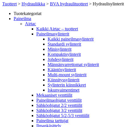
Tuotteet
>
Hydrauliikka
>
BVA hydraulituotteet
> Hydraulisylinterit
Tuotekategoriat
Paineilma
Airtac
Kaikki Airtac – tuotteet
Paineilmasylinterit
Kaikki paineilmasylinterit
Standardi sylinterit
Minisylinterit
Kompaktisylinterit
Johdesylinterit
Männänvarrettomat sylinterit
Kääntösylinterit
Multi-mount sylinterit
Kiinnityssylinterit
Sylinterin kiinnikkeet
Iskunvaimentimet
Mekaaniset venttiilit
Paineilmaohjatut venttiilit
Sähköohjatut 2/2 venttiilit
Sähköohjatut 3/2 venttiilit
Sähköohjatut 5/2-5/3 venttiilit
Paineilma tarttujat
Ilmankäsittely