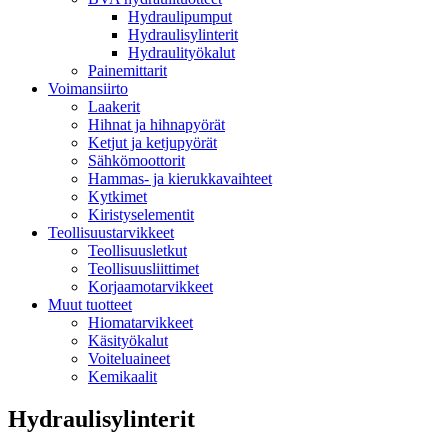
Hydraulipumput
Hydraulisylinterit
Hydraulityökalut
Painemittarit
Voimansiirto
Laakerit
Hihnat ja hihnapyörät
Ketjut ja ketjupyörät
Sähkömoottorit
Hammas- ja kierukkavaihteet
Kytkimet
Kiristyselementit
Teollisuustarvikkeet
Teollisuusletkut
Teollisuusliittimet
Korjaamotarvikkeet
Muut tuotteet
Hiomatarvikkeet
Käsityökalut
Voiteluaineet
Kemikaalit
Hydraulisylinterit