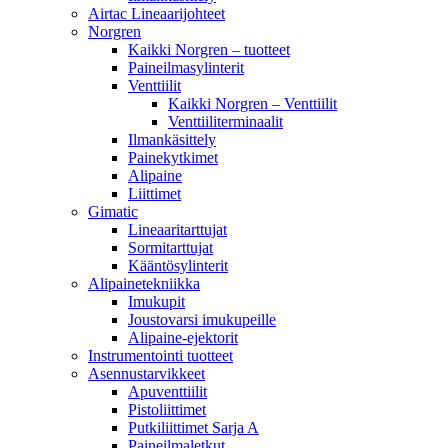
Airtac Lineaarijohteet
Norgren
Kaikki Norgren – tuotteet
Paineilmasylinterit
Venttiilit
Kaikki Norgren – Venttiilit
Venttiiliterminaalit
Ilmankäsittely
Painekytkimet
Alipaine
Liittimet
Gimatic
Lineaaritarttujat
Sormitarttujat
Kääntösylinterit
Alipainetekniikka
Imukupit
Joustovarsi imukupeille
Alipaine-ejektorit
Instrumentointi tuotteet
Asennustarvikkeet
Apuventtiilit
Pistoliittimet
Putkiliittimet Sarja A
Paineilmaletkut