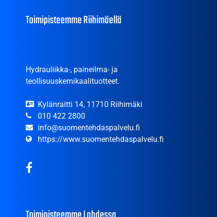
Toimipisteemme Riihimäellä
Hydrauliikka-, paineilma- ja
teollisuuskemikaalituotteet.
Kylänraitti 14, 11710 Riihimäki
010 422 2800
info@suomentehdaspalvelu.fi
https://www.suomentehdaspalvelu.fi
Toimipisteemme Lahdessa