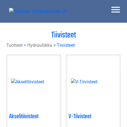
Skip
to
content
Suomen Tehdaspalvelu Oy
Parasta palvelua
Tiivisteet
Tuotteet
>
Hydrauliikka
> Tiivisteet
Akselitiivisteet
V-Tiivisteet