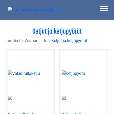
Skip
to
content
Suomen Tehdaspalvelu Oy
Parasta palvelua
Ketjut ja ketjupyörät
Tuotteet
>
Voimansiirto
> Ketjut ja ketjupyörät