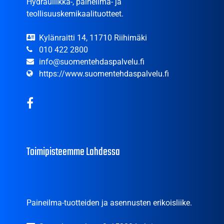
Hydrauliikka-, paineilma- ja
teollisuuskemikaalituotteet.
Kylänraitti 14, 11710 Riihimäki
010 422 2800
info@suomentehdaspalvelu.fi
https://www.suomentehdaspalvelu.fi
Toimipisteemme Lahdessa
Paineilma-tuotteiden ja asennusten erikoisliike.