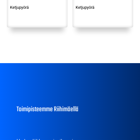
Ketjupyörä
Ketjupyörä
Toimipisteemme Riihimäellä