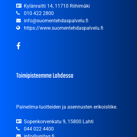
Kylänraitti 14, 11710 Riihimäki
010 422 2800
info@suomentehdaspalvelu.fi
https://www.suomentehdaspalvelu.fi
Toimipisteemme Lahdessa
Paineilma-tuotteiden ja asennusten erikoisliike.
Sopenkorvenkatu 9, 15800 Lahti
044 022 4400
info@unitag.fi