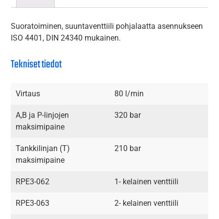
Suoratoiminen, suuntaventtiili pohjalaatta asennukseen
ISO 4401, DIN 24340 mukainen.
Tekniset tiedot
Virtaus
80 l/min
A,B ja P-linjojen
320 bar
maksimipaine
Tankkilinjan (T)
210 bar
maksimipaine
RPE3-062
1- kelainen venttiili
RPE3-063
2- kelainen venttiili