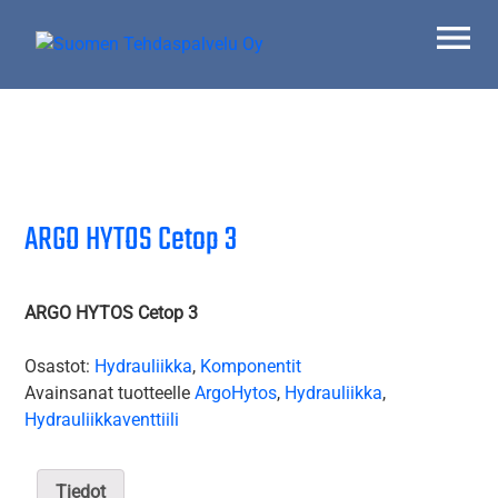
Skip
to
content
Suomen Tehdaspalvelu Oy
Parasta palvelua
ARGO HYTOS Cetop 3
ARGO HYTOS Cetop 3
Osastot:
Hydrauliikka
,
Komponentit
Avainsanat tuotteelle
ArgoHytos
,
Hydrauliikka
,
Hydrauliikkaventtiili
Tiedot