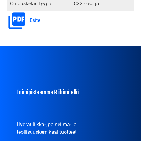
Ohjauskelan tyyppi
C22B- sarja
Esite
Toimipisteemme Riihimäellä
Hydrauliikka-, paineilma- ja
teollisuuskemikaalituotteet.