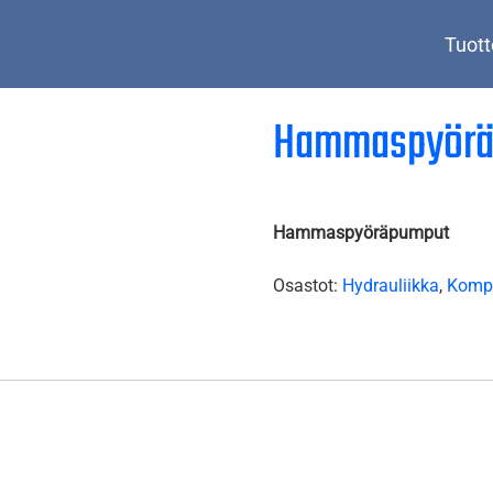
Tuott
Hammaspyörä
Hammaspyöräpumput
Osastot:
Hydrauliikka
,
Kompo