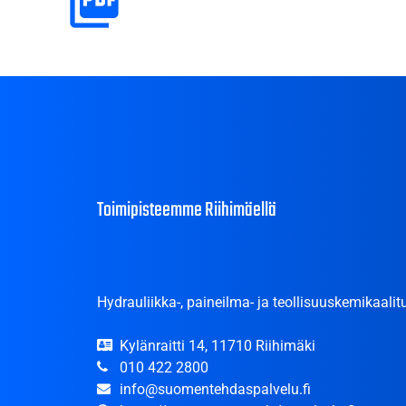
Toimipisteemme Riihimäellä
Hydrauliikka-, paineilma- ja teollisuuskemikaalitu
Kylänraitti 14, 11710 Riihimäki
010 422 2800
info@suomentehdaspalvelu.fi