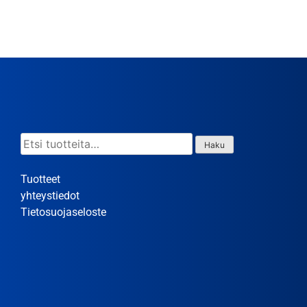
Etsi:
Haku
Tuotteet
yhteystiedot
Tietosuojaseloste