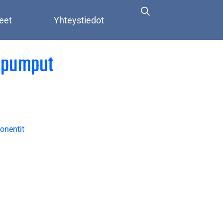
eet
Yhteystiedot
pumput
nentit