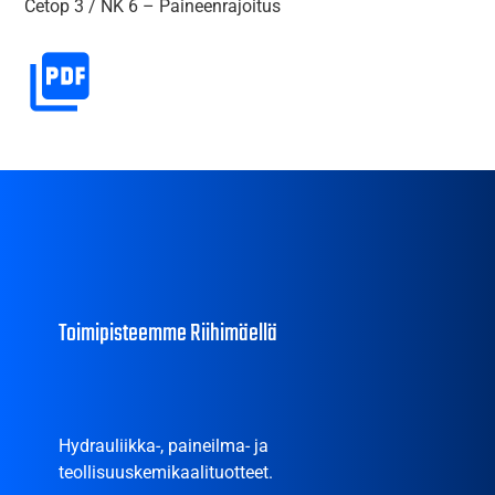
Cetop 3 / NK 6 – Paineenrajoitus
Toimipisteemme Riihimäellä
Hydrauliikka-, paineilma- ja
teollisuuskemikaalituotteet.