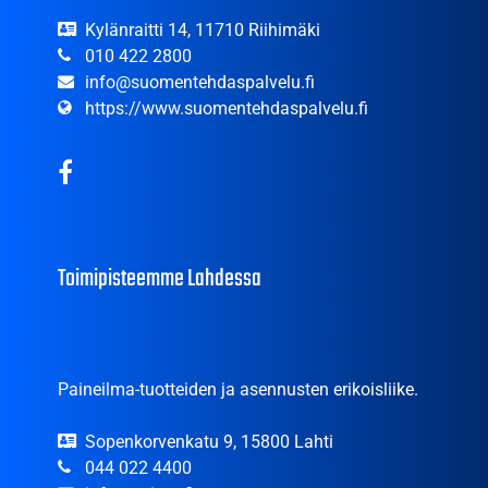
Kylänraitti 14, 11710 Riihimäki
010 422 2800
info@suomentehdaspalvelu.fi
https://www.suomentehdaspalvelu.fi
Toimipisteemme Lahdessa
Paineilma-tuotteiden ja asennusten erikoisliike.
Sopenkorvenkatu 9, 15800 Lahti
044 022 4400