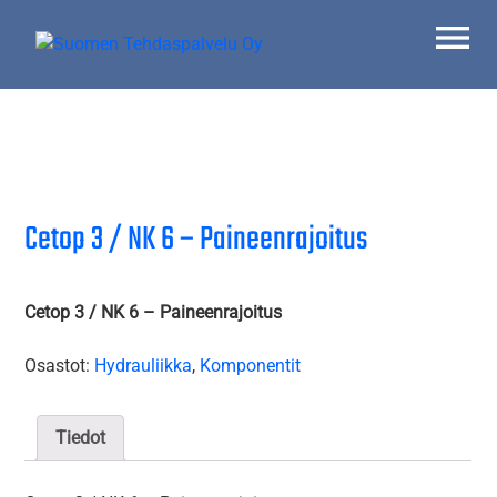
Skip
to
content
Suomen Tehdaspalvelu Oy
Parasta palvelua
Cetop 3 / NK 6 – Paineenrajoitus
Cetop 3 / NK 6 – Paineenrajoitus
Osastot:
Hydrauliikka
,
Komponentit
Tiedot