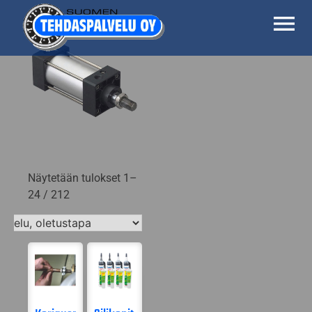
Skip
to
content
Suomen Tehdaspalvelu Oy
Parasta palvelua
Näytetään tulokset 1–
24 / 212