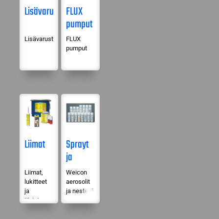
Lisävarusteet
FLUX
pumput
Lisävarusteet
FLUX
pumput
Liimat
Sprayt
ja
nesteet
Liimat,
Weicon
lukitteet
aerosolit
ja
ja nesteet
tiivistysaineet