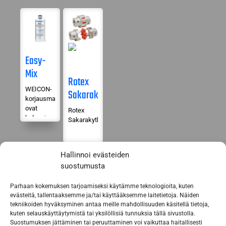
Easy-
Mix
Rotex
metalli
WEICON-
Sakarakytkin
korjausmassat
ovat
Rotex
helppokäyttöisiä
Sakarakytkin
ja nopea
ratkaisu
kaikkiin
Hallinnoi evästeiden
kunnossapidon
suostumusta
pikakorjauksiin.
Parhaan kokemuksen tarjoamiseksi käytämme teknologioita, kuten
evästeitä, tallentaaksemme ja/tai käyttääksemme laitetietoja. Näiden
tekniikoiden hyväksyminen antaa meille mahdollisuuden käsitellä tietoja,
kuten selauskäyttäytymistä tai yksilöllisiä tunnuksia tällä sivustolla.
Urakuulalaakerit
Suostumuksen jättäminen tai peruuttaminen voi vaikuttaa haitallisesti