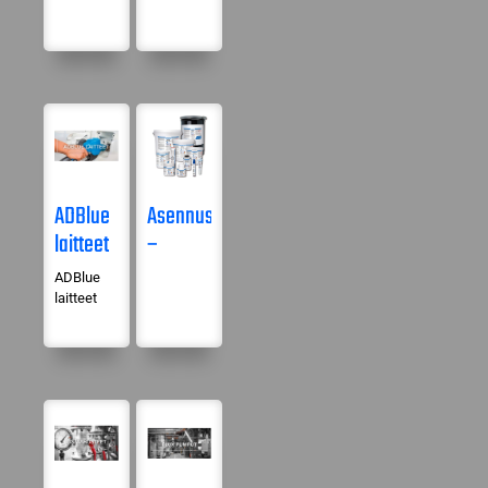
ADBlue
Asennusrasvat
laitteet
–
kiinnileikkautumisen
ADBlue
estämiseen
laitteet