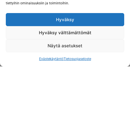
tiettyihin ominaisuuksiin ja toimintoihin.
Rotex
Urakuulalaakerit
Hammaskytkin
Hyväksy
Rotex
Hammaskytkin
Hyväksy välttämättömät
Näytä asetukset
Evästekäytäntö
Tietosuojaseloste
Pallomaiset
Lieriörullalaakerit
rullalaakerit
Pallomaiset
Lieriörullalaakerit
rullalaakerit