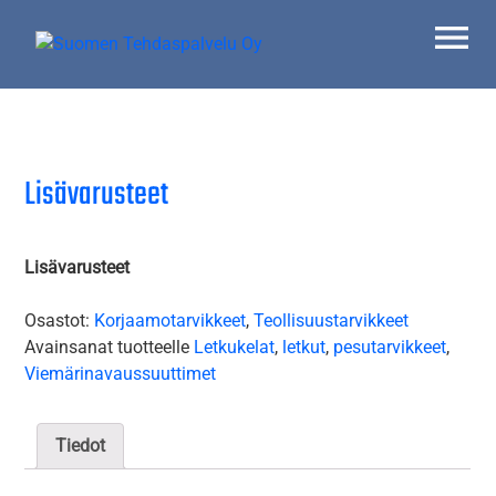
Skip
to
content
Suomen Tehdaspalvelu Oy
Parasta palvelua
Lisävarusteet
Lisävarusteet
Osastot:
Korjaamotarvikkeet
,
Teollisuustarvikkeet
Avainsanat tuotteelle
Letkukelat
,
letkut
,
pesutarvikkeet
,
Viemärinavaussuuttimet
Tiedot