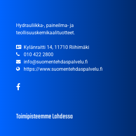
Hydrauliikka-, paineilma- ja
teollisuuskemikaalituotteet.
Kylänraitti 14, 11710 Riihimäki
010 422 2800
info@suomentehdaspalvelu.fi
https://www.suomentehdaspalvelu.fi
Toimipisteemme Lahdessa