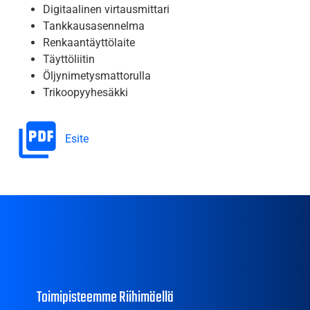
Digitaalinen virtausmittari
Tankkausasennelma
Renkaantäyttölaite
Täyttöliitin
Öljynimetysmattorulla
Trikoopyyhesäkki
Esite
Toimipisteemme Riihimäellä