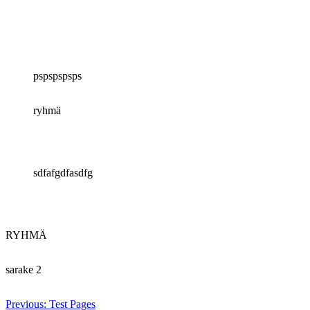
pspspspsps
ryhmä
sdfafgdfasdfg
RYHMÄ
sarake 2
Artikkelien
Previous:
Test Pages