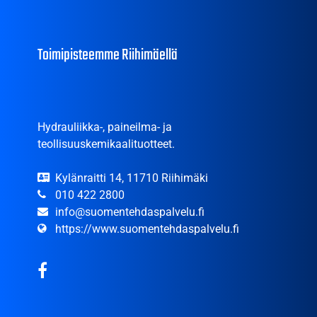
Toimipisteemme Riihimäellä
Hydrauliikka-, paineilma- ja
teollisuuskemikaalituotteet.
Kylänraitti 14, 11710 Riihimäki
010 422 2800
info@suomentehdaspalvelu.fi
https://www.suomentehdaspalvelu.fi