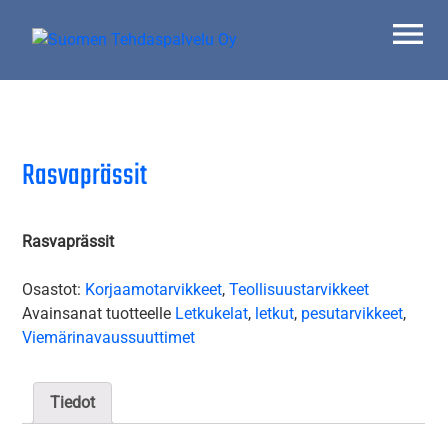
Skip
to
content
Suomen Tehdaspalvelu Oy
Parasta palvelua
Rasvaprässit
Rasvaprässit
Osastot:
Korjaamotarvikkeet
,
Teollisuustarvikkeet
Avainsanat tuotteelle
Letkukelat
,
letkut
,
pesutarvikkeet
,
Viemärinavaussuuttimet
Tiedot