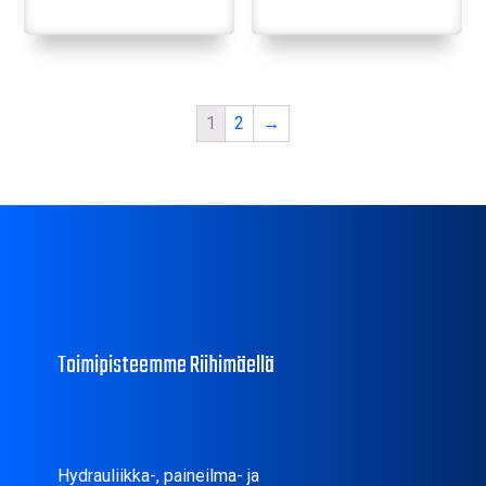
1
2
→
Toimipisteemme Riihimäellä
Hydrauliikka-, paineilma- ja