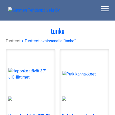
Skip
to
content
Suomen Tehdaspalvelu Oy
Parasta palvelua
tanko
Tuotteet
> Tuotteet avainsanalla “tanko”