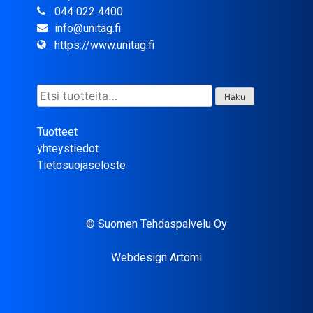
044 022 4400
info@unitag.fi
https://www.unitag.fi
Etsi:
Haku
Tuotteet
yhteystiedot
Tietosuojaseloste
© Suomen Tehdaspalvelu Oy
Webdesign Artomi