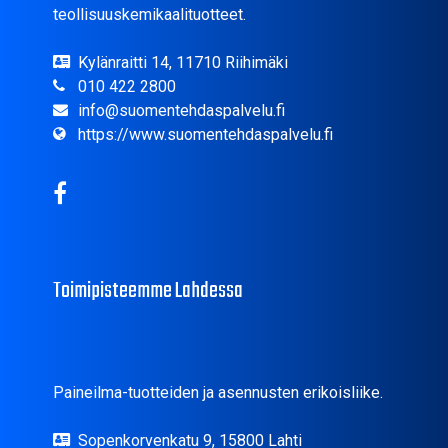
teollisuuskemikaalituotteet.
Kylänraitti 14, 11710 Riihimäki
010 422 2800
info@suomentehdaspalvelu.fi
https://www.suomentehdaspalvelu.fi
Toimipisteemme Lahdessa
Paineilma-tuotteiden ja asennusten erikoisliike.
Sopenkorvenkatu 9, 15800 Lahti