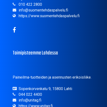
010 422 2800
info@suomentehdaspalvelu.fi
https://www.suomentehdaspalvelu.fi
Toimipisteemme Lahdessa
Paineilma-tuotteiden ja asennusten erikoisliike.
Sopenkorvenkatu 9, 15800 Lahti
044 022 4400
info@unitag.fi
https://www.unitag.fi