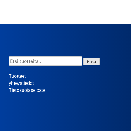
Etsi:
Haku
Tuotteet
yhteystiedot
Tietosuojaseloste