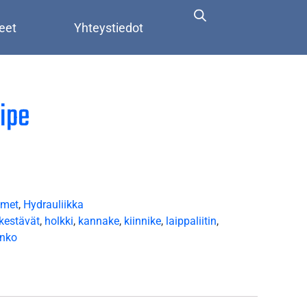
eet
Yhteystiedot
ipe
imet
,
Hydrauliikka
kestävät
,
holkki
,
kannake
,
kiinnike
,
laippaliitin
,
anko