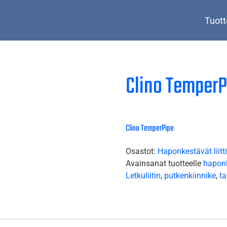
Tuott
Clino TemperP
Clino TemperPipe
Osastot:
Haponkestävät liitt
Avainsanat tuotteelle
hapon
Letkuliitin
,
putkenkiinnike
,
t