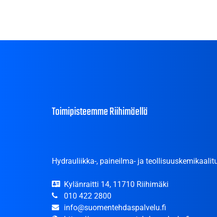
Toimipisteemme Riihimäellä
Hydrauliikka-, paineilma- ja teollisuuskemikaalitu
Kylänraitti 14, 11710 Riihimäki
010 422 2800
info@suomentehdaspalvelu.fi