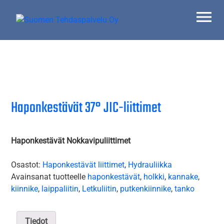
Skip
to
content
Suomen Tehdaspalvelu Oy
Parasta palvelua
Haponkestävät 37° JIC-liittimet
Haponkestävät Nokkavipuliittimet
Osastot:
Haponkestävät liittimet
,
Hydrauliikka
Avainsanat tuotteelle
haponkestävät
,
holkki
,
kannake
,
kiinnike
,
laippaliitin
,
Letkuliitin
,
putkenkiinnike
,
tanko
Tiedot