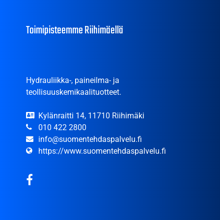
Toimipisteemme Riihimäellä
Hydrauliikka-, paineilma- ja
teollisuuskemikaalituotteet.
Kylänraitti 14, 11710 Riihimäki
010 422 2800
info@suomentehdaspalvelu.fi
https://www.suomentehdaspalvelu.fi