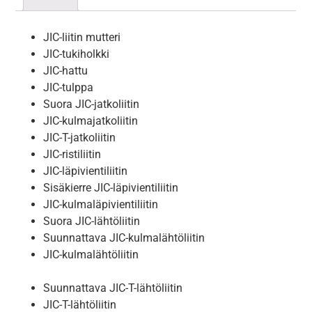
JIC-liitin mutteri
JIC-tukiholkki
JIC-hattu
JIC-tulppa
Suora JIC-jatkoliitin
JIC-kulmajatkoliitin
JIC-T-jatkoliitin
JIC-ristiliitin
JIC-läpivientiliitin
Sisäkierre JIC-läpivientiliitin
JIC-kulmaläpivientiliitin
Suora JIC-lähtöliitin
Suunnattava JIC-kulmalähtöliitin
JIC-kulmalähtöliitin
Suunnattava JIC-T-lähtöliitin
JIC-T-lähtöliitin