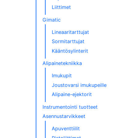
Liittimet
Gimatic
Lineaaritarttujat
Sormitarttujat
Kääntösylinterit
Alipainetekniikka
Imukupit
Joustovarsi imukupeille
Alipaine-ejektorit
Instrumentointi tuotteet
Asennustarvikkeet
Apuventtiilit
Pistoliittimet