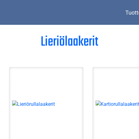
Tuott
Lieriölaakerit