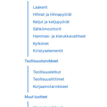
Laakerit
Hihnat ja hihnapyörät
Ketjut ja ketjupyörät
Sähkömoottorit
Hammas- ja kierukkavaihteet
Kytkimet
Kiristyselementit
Teollisuustarvikkeet
Teollisuusletkut
Teollisuusliittimet
Korjaamotarvikkeet
Muut tuotteet