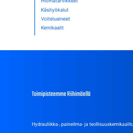
Hiomatarvikkeet
Käsityökalut
Voiteluaineet
Kemikaalit
Toimipisteemme Riihimäellä
Hydrauliikka-, paineilma- ja teollisuuskemikaalitu