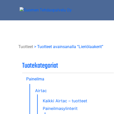
Skip
to
content
Suomen Tehdaspalvelu Oy
Parasta palvelua
Tuotteet
> Tuotteet avainsanalla “Lieriölaakerit”
Tuotekategoriat
Paineilma
Airtac
Kaikki Airtac – tuotteet
Paineilmasylinterit