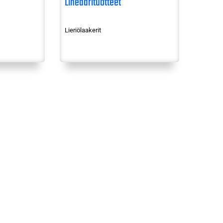
Lineaarituotteet
Lieriölaakerit