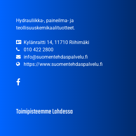
Hydrauliikka-, paineilma- ja
teollisuuskemikaalituotteet.
Kylänraitti 14, 11710 Riihimäki
010 422 2800
info@suomentehdaspalvelu.fi
https://www.suomentehdaspalvelu.fi
Toimipisteemme Lahdessa