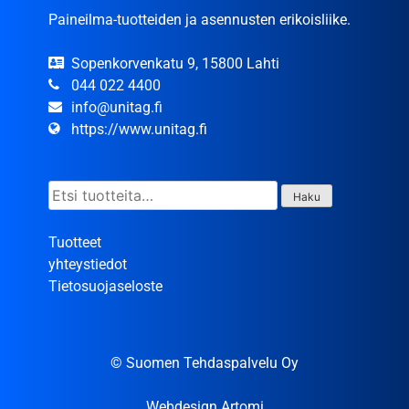
Paineilma-tuotteiden ja asennusten erikoisliike.
Sopenkorvenkatu 9, 15800 Lahti
044 022 4400
info@unitag.fi
https://www.unitag.fi
Etsi:
Haku
Tuotteet
yhteystiedot
Tietosuojaseloste
© Suomen Tehdaspalvelu Oy
Webdesign Artomi