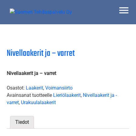
Skip
to
content
Suomen Tehdaspalvelu Oy
Parasta palvelua
Nivellaakerit ja – varret
Nivellaakerit ja – varret
Osastot:
Laakerit
,
Voimansiirto
Avainsanat tuotteelle
Lieriölaakerit
,
Nivellaakerit ja -
varret
,
Urakuulalaakerit
Tiedot