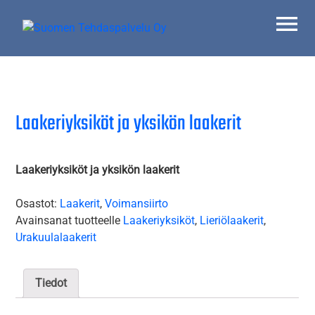
Skip
to
content
Suomen Tehdaspalvelu Oy
Parasta palvelua
Laakeriyksiköt ja yksikön laakerit
Laakeriyksiköt ja yksikön laakerit
Osastot:
Laakerit
,
Voimansiirto
Avainsanat tuotteelle
Laakeriyksiköt
,
Lieriölaakerit
,
Urakuulalaakerit
Tiedot