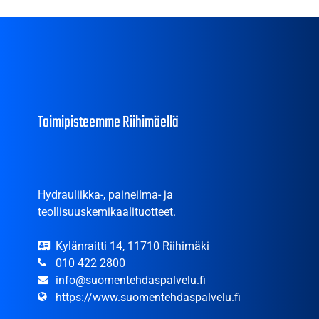
Toimipisteemme Riihimäellä
Hydrauliikka-, paineilma- ja
teollisuuskemikaalituotteet.
Kylänraitti 14, 11710 Riihimäki
010 422 2800
info@suomentehdaspalvelu.fi
https://www.suomentehdaspalvelu.fi