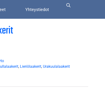
eet
Yhteystiedot
kerit
rto
ullalaakerit
,
Lieriölaakerit
,
Urakuulalaakerit