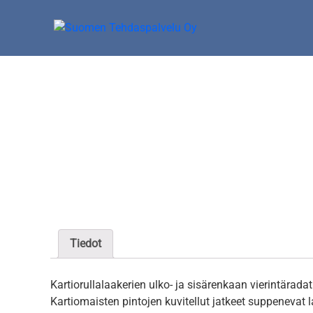
Skip
to
content
Suomen Tehdaspalvelu Oy
Parasta palvelua
Tiedot
Kartiorullalaakerien ulko- ja sisärenkaan vierintäradat
Kartiomaisten pintojen kuvitellut jatkeet suppenevat la