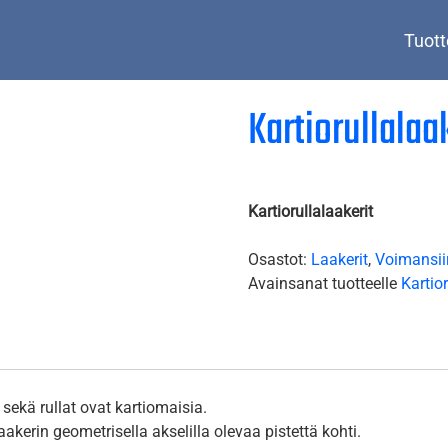
Tuott
Kartiorullalaa
Kartiorullalaakerit
Osastot:
Laakerit
,
Voimansii
Avainsanat tuotteelle
Kartior
 sekä rullat ovat kartiomaisia.
akerin geometrisella akselilla olevaa pistettä kohti.