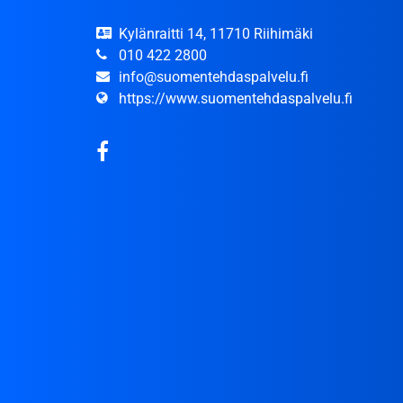
Kylänraitti 14, 11710 Riihimäki
010 422 2800
info@suomentehdaspalvelu.fi
https://www.suomentehdaspalvelu.fi