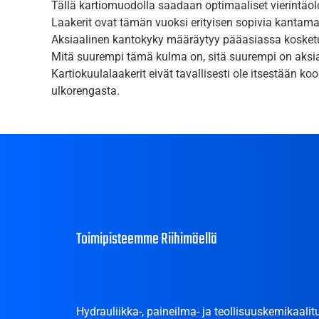
Tällä kartiomuodolla saadaan optimaaliset vierintäol
Laakerit ovat tämän vuoksi erityisen sopivia kantamaa
Aksiaalinen kantokyky määräytyy pääasiassa kosketu
Mitä suurempi tämä kulma on, sitä suurempi on aksi
Kartiokuulalaakerit eivät tavallisesti ole itsestään
ulkorengasta.
Toimipisteemme Riihimäellä
Hydrauliikka-, paineilma- ja teollisuuskemikaalitu