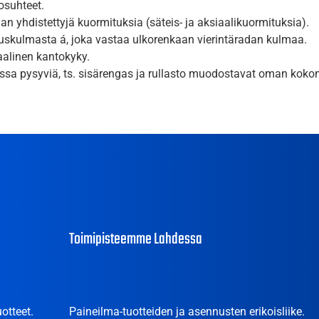
osuhteet.
n yhdistettyjä kuormituksia (säteis- ja aksiaalikuormituksia).
skulmasta á, joka vastaa ulkorenkaan vierintäradan kulmaa.
aalinen kantokyky.
 koossa pysyviä, ts. sisärengas ja rullasto muodostavat oman kok
Toimipisteemme Lahdessa
otteet.
Paineilma-tuotteiden ja asennusten erikoisliike.