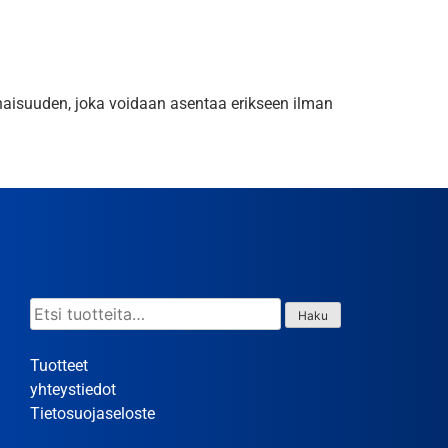
onaisuuden, joka voidaan asentaa erikseen ilman
Etsi:
Haku
Tuotteet
yhteystiedot
Tietosuojaseloste