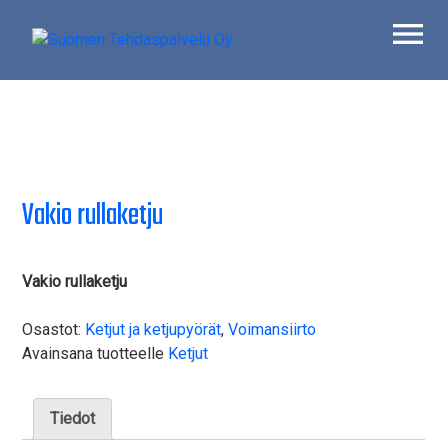
Skip
to
content
Suomen Tehdaspalvelu Oy
Parasta palvelua
Vakio rullaketju
Vakio rullaketju
Osastot:
Ketjut ja ketjupyörät
,
Voimansiirto
Avainsana tuotteelle
Ketjut
Tiedot