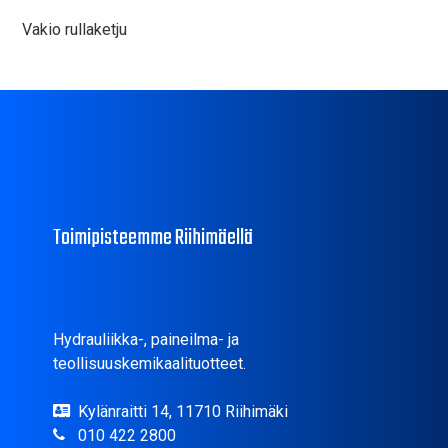
Vakio rullaketju
Toimipisteemme Riihimäellä
Hydrauliikka-, paineilma- ja
teollisuuskemikaalituotteet.
Kylänraitti 14, 11710 Riihimäki
010 422 2800