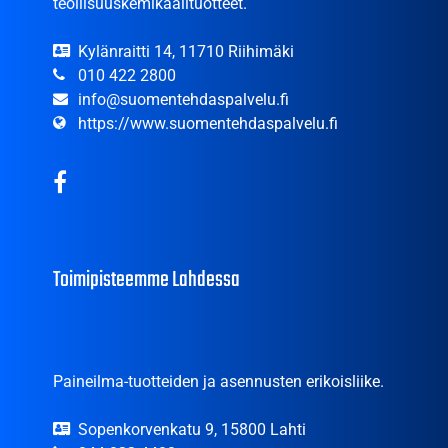
teollisuuskemikaalituotteet.
Kylänraitti 14, 11710 Riihimäki
010 422 2800
info@suomentehdaspalvelu.fi
https://www.suomentehdaspalvelu.fi
Toimipisteemme Lahdessa
Paineilma-tuotteiden ja asennusten erikoisliike.
Sopenkorvenkatu 9, 15800 Lahti