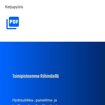
Ketjupyörä
Toimipisteemme Riihimäellä
Hydrauliikka-, paineilma- ja