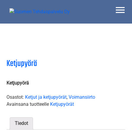
Skip
to
content
Suomen Tehdaspalvelu Oy
Parasta palvelua
Ketjupyörä
Ketjupyörä
Osastot:
Ketjut ja ketjupyörät
,
Voimansiirto
Avainsana tuotteelle
Ketjupyörät
Tiedot