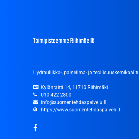
Toimipisteemme Riihimäellä
Hydrauliikka-, paineilma- ja teollisuuskemikaalitu
Kylänraitti 14, 11710 Riihimäki
010 422 2800
info@suomentehdaspalvelu.fi
https://www.suomentehdaspalvelu.fi