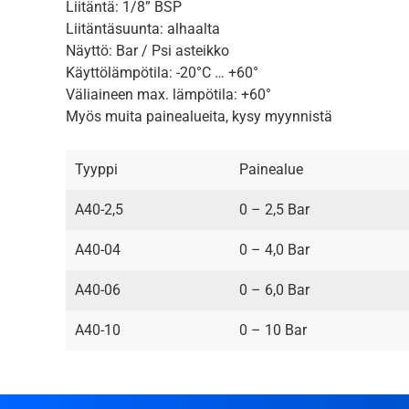
Liitäntä: 1/8” BSP
Liitäntäsuunta: alhaalta
Näyttö: Bar / Psi asteikko
Käyttölämpötila: -20°C … +60°
Väliaineen max. lämpötila: +60°
Myös muita painealueita, kysy myynnistä
Tyyppi
Painealue
A40-2,5
0 – 2,5 Bar
A40-04
0 – 4,0 Bar
A40-06
0 – 6,0 Bar
A40-10
0 – 10 Bar