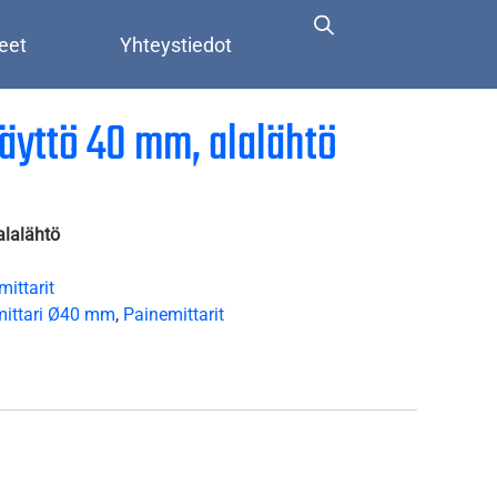
eet
Yhteystiedot
näyttö 40 mm, alalähtö
alalähtö
ittarit
mittari Ø40 mm
,
Painemittarit