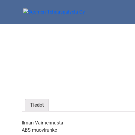
Skip
to
content
Suomen Tehdaspalvelu Oy
Parasta palvelua
Tiedot
Ilman Vaimennusta
ABS muovirunko