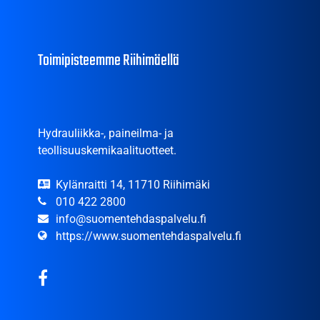
Toimipisteemme Riihimäellä
Hydrauliikka-, paineilma- ja
teollisuuskemikaalituotteet.
Kylänraitti 14, 11710 Riihimäki
010 422 2800
info@suomentehdaspalvelu.fi
https://www.suomentehdaspalvelu.fi