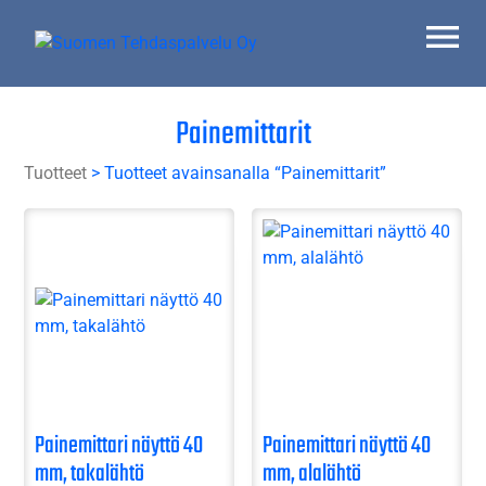
Skip
to
content
Suomen Tehdaspalvelu Oy
Parasta palvelua
Painemittarit
Tuotteet
> Tuotteet avainsanalla “Painemittarit”
Painemittari näyttö 40
Painemittari näyttö 40
mm, takalähtö
mm, alalähtö