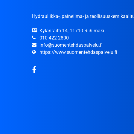
Hydrauliikka-, paineilma- ja teollisuuskemikaalitu
Kylänraitti 14, 11710 Riihimäki
010 422 2800
info@suomentehdaspalvelu.fi
https://www.suomentehdaspalvelu.fi