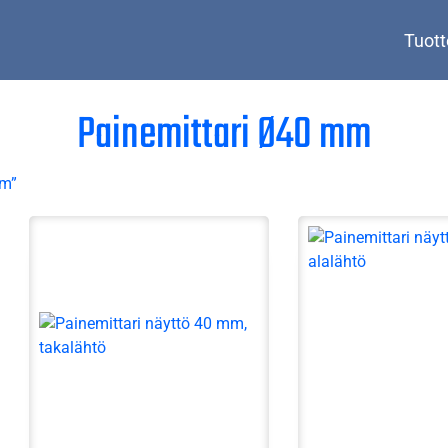
Tuott
Painemittari Ø40 mm
mm”