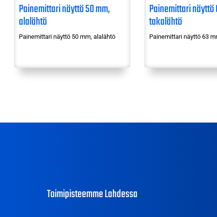
Painemittari näyttö 50 mm,
Painemittari näyttö
alalähtö
takalähtö
Painemittari näyttö 50 mm, alalähtö
Painemittari näyttö 63 m
Toimipisteemme Lahdessa