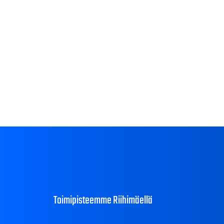
Toimipisteemme Riihimäellä