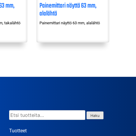
 63 mm,
Painemittari näyttö 63 mm,
alalähtö
m, takalähtö
Painemittari näyttö 63 mm, alalähtö
Etsi:
Haku
Tuotteet