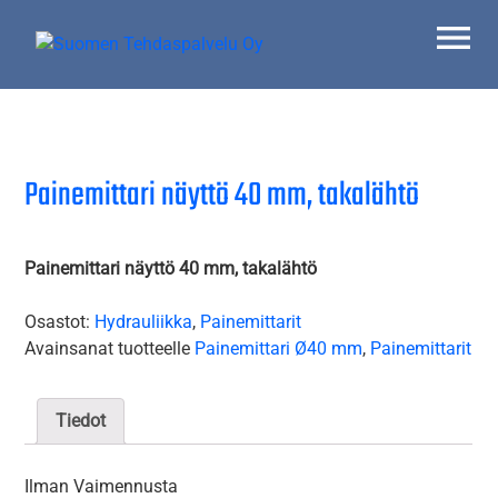
Skip
to
content
Suomen Tehdaspalvelu Oy
Parasta palvelua
Painemittari näyttö 40 mm, takalähtö
Painemittari näyttö 40 mm, takalähtö
Osastot:
Hydrauliikka
,
Painemittarit
Avainsanat tuotteelle
Painemittari Ø40 mm
,
Painemittarit
Tiedot
Ilman Vaimennusta