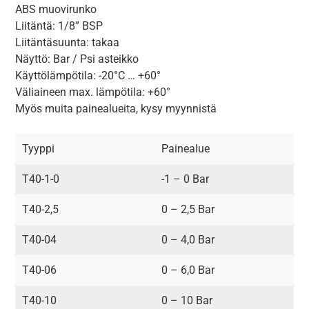
ABS muovirunko
Liitäntä: 1/8” BSP
Liitäntäsuunta: takaa
Näyttö: Bar / Psi asteikko
Käyttölämpötila: -20°C … +60°
Väliaineen max. lämpötila: +60°
Myös muita painealueita, kysy myynnistä
Tyyppi
Painealue
T40-1-0
-1 – 0 Bar
T40-2,5
0 – 2,5 Bar
T40-04
0 – 4,0 Bar
T40-06
0 – 6,0 Bar
T40-10
0 – 10 Bar