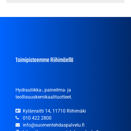
Toimipisteemme Riihimäellä
Hydrauliikka-, paineilma- ja
teollisuuskemikaalituotteet.
Kylänraitti 14, 11710 Riihimäki
010 422 2800
info@suomentehdaspalvelu.fi