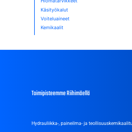
Hiomatarvikkeet
Käsityökalut
Voiteluaineet
Kemikaalit
Toimipisteemme Riihimäellä
Hydrauliikka-, paineilma- ja teollisuuskemikaalitu