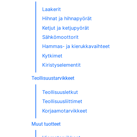
Laakerit
Hihnat ja hihnapyörät
Ketjut ja ketjupyörät
Sähkömoottorit
Hammas- ja kierukkavaihteet
Kytkimet
Kiristyselementit
Teollisuustarvikkeet
Teollisuusletkut
Teollisuusliittimet
Korjaamotarvikkeet
Muut tuotteet