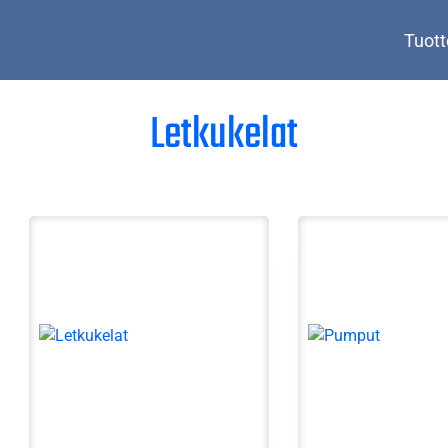
Tuott
Letkukelat