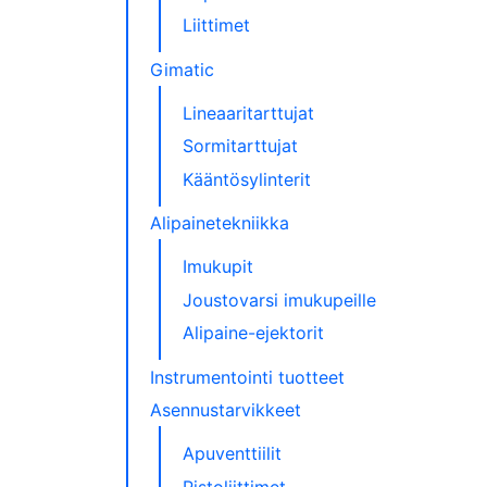
Liittimet
Gimatic
Lineaaritarttujat
Sormitarttujat
Kääntösylinterit
Alipainetekniikka
Imukupit
Joustovarsi imukupeille
Alipaine-ejektorit
Instrumentointi tuotteet
Asennustarvikkeet
Apuventtiilit
Pistoliittimet