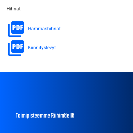
Hihnat
Hammashihnat
Kiinnityslevyt
Toimipisteemme Riihimäellä