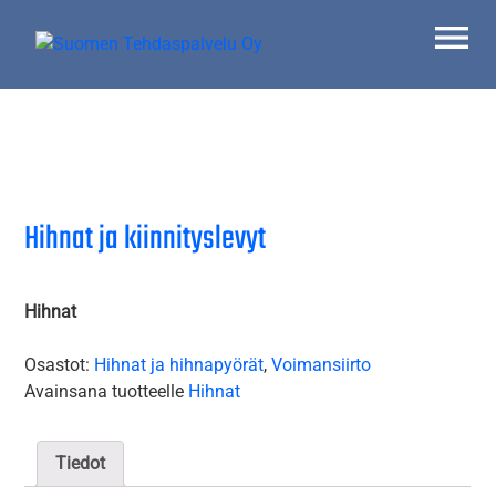
Skip
to
content
Suomen Tehdaspalvelu Oy
Parasta palvelua
Hihnat ja kiinnityslevyt
Hihnat
Osastot:
Hihnat ja hihnapyörät
,
Voimansiirto
Avainsana tuotteelle
Hihnat
Tiedot