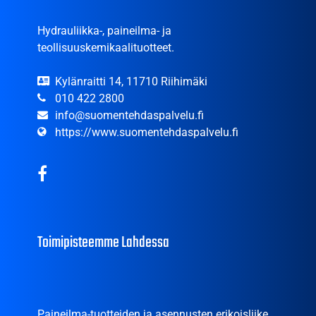
Hydrauliikka-, paineilma- ja
teollisuuskemikaalituotteet.
Kylänraitti 14, 11710 Riihimäki
010 422 2800
info@suomentehdaspalvelu.fi
https://www.suomentehdaspalvelu.fi
Toimipisteemme Lahdessa
Paineilma-tuotteiden ja asennusten erikoisliike.