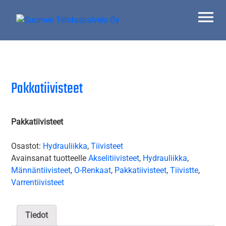
Skip
to
content
Suomen Tehdaspalvelu Oy
Parasta palvelua
Pakkatiivisteet
Pakkatiivisteet
Osastot:
Hydrauliikka
,
Tiivisteet
Avainsanat tuotteelle
Akselitiivisteet
,
Hydrauliikka
,
Männäntiivisteet
,
O-Renkaat
,
Pakkatiivisteet
,
Tiivistte
,
Varrentiivisteet
Tiedot