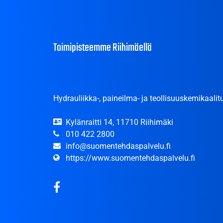
Toimipisteemme Riihimäellä
Hydrauliikka-, paineilma- ja teollisuuskemikaalitu
Kylänraitti 14, 11710 Riihimäki
010 422 2800
info@suomentehdaspalvelu.fi
https://www.suomentehdaspalvelu.fi