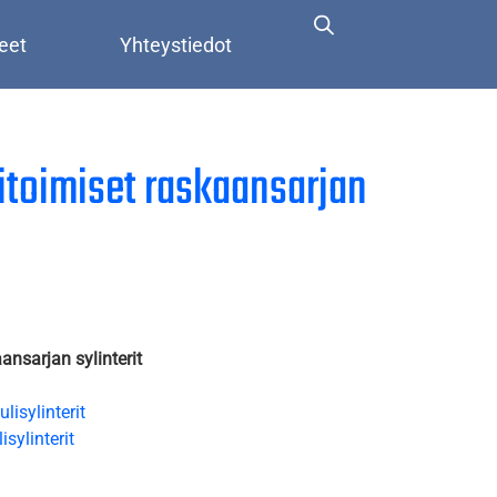
eet
Yhteystiedot
itoimiset raskaansarjan
ansarjan sylinterit
lisylinterit
isylinterit