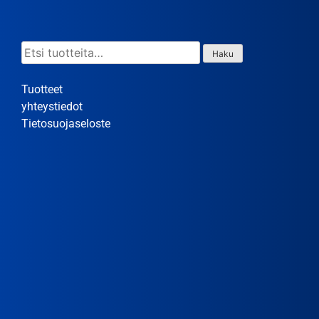
Etsi:
Haku
Tuotteet
yhteystiedot
Tietosuojaseloste