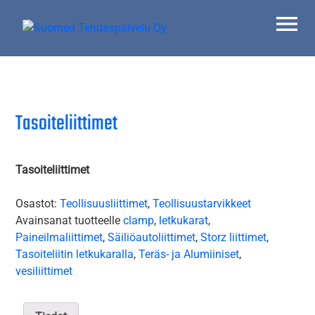
Skip
to
content
Suomen Tehdaspalvelu Oy
Parasta palvelua
Tasoiteliittimet
Tasoiteliittimet
Osastot:
Teollisuusliittimet
,
Teollisuustarvikkeet
Avainsanat tuotteelle
clamp
,
letkukarat
,
Paineilmaliittimet
,
Säiliöautoliittimet
,
Storz liittimet
,
Tasoiteliitin letkukaralla
,
Teräs- ja Alumiiniset
,
vesiliittimet