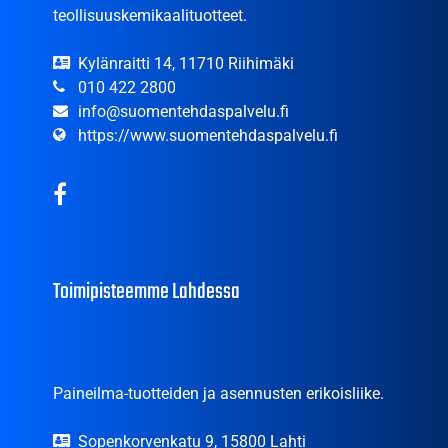
teollisuuskemikaalituotteet.
Kylänraitti 14, 11710 Riihimäki
010 422 2800
info@suomentehdaspalvelu.fi
https://www.suomentehdaspalvelu.fi
Toimipisteemme Lahdessa
Paineilma-tuotteiden ja asennusten erikoisliike.
Sopenkorvenkatu 9, 15800 Lahti