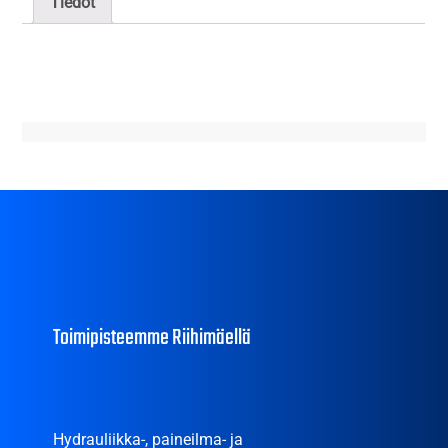
Tiedot
Toimipisteemme Riihimäellä
Hydrauliikka-, paineilma- ja