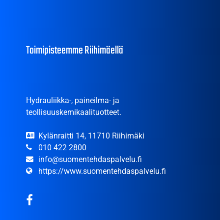
Toimipisteemme Riihimäellä
Hydrauliikka-, paineilma- ja
teollisuuskemikaalituotteet.
Kylänraitti 14, 11710 Riihimäki
010 422 2800
info@suomentehdaspalvelu.fi
https://www.suomentehdaspalvelu.fi