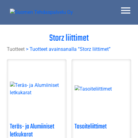
Skip
to
content
Suomen Tehdaspalvelu Oy
Parasta palvelua
Storz liittimet
Tuotteet
> Tuotteet avainsanalla “Storz liittimet”
Teräs- ja Alumiiniset
Tasoiteliittimet
letkukarat