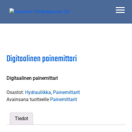
Skip
to
content
Suomen Tehdaspalvelu Oy
Parasta palvelua
Digitaalinen painemittari
Digitaalinen painemittari
Osastot:
Hydrauliikka
,
Painemittarit
Avainsana tuotteelle
Painemittarit
Tiedot