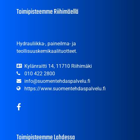
Toimipisteemme Riihimäellä
Hydrauliikka-, paineilma- ja
teollisuuskemikaalituotteet.
Kylänraitti 14, 11710 Riihimäki
010 422 2800
info@suomentehdaspalvelu.fi
https://www.suomentehdaspalvelu.fi
Toimipisteemme Lahdessa