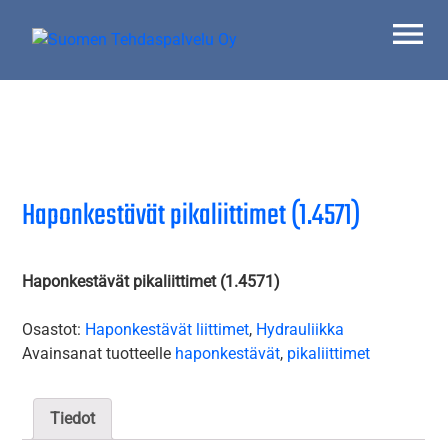
Skip
to
content
Suomen Tehdaspalvelu Oy
Parasta palvelua
Haponkestävät pikaliittimet (1.4571)
Haponkestävät pikaliittimet (1.4571)
Osastot:
Haponkestävät liittimet
,
Hydrauliikka
Avainsanat tuotteelle
haponkestävät
,
pikaliittimet
Tiedot