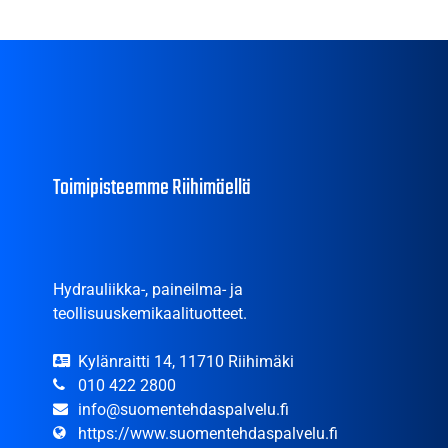
Toimipisteemme Riihimäellä
Hydrauliikka-, paineilma- ja
teollisuuskemikaalituotteet.
Kylänraitti 14, 11710 Riihimäki
010 422 2800
info@suomentehdaspalvelu.fi
https://www.suomentehdaspalvelu.fi