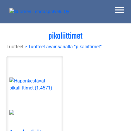
Skip
to
content
Suomen Tehdaspalvelu Oy
Parasta palvelua
pikaliittimet
Tuotteet
> Tuotteet avainsanalla “pikaliittimet”