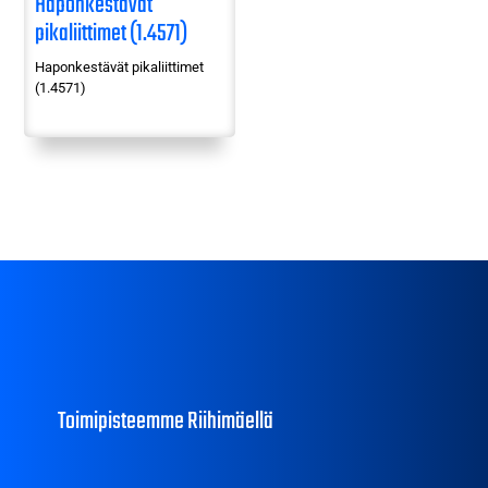
Haponkestävät
pikaliittimet (1.4571)
Haponkestävät pikaliittimet
(1.4571)
Toimipisteemme Riihimäellä