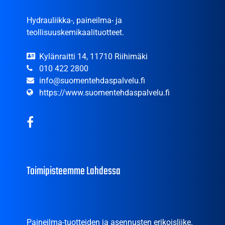
Hydrauliikka-, paineilma- ja
teollisuuskemikaalituotteet.
Kylänraitti 14, 11710 Riihimäki
010 422 2800
info@suomentehdaspalvelu.fi
https://www.suomentehdaspalvelu.fi
Toimipisteemme Lahdessa
Paineilma-tuotteiden ja asennusten erikoisliike.