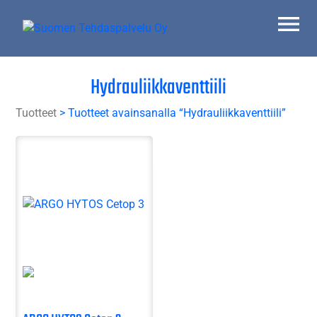
Skip
to
content
Suomen Tehdaspalvelu Oy
Parasta palvelua
Hydrauliikkaventtiili
Tuotteet
> Tuotteet avainsanalla “Hydrauliikkaventtiili”