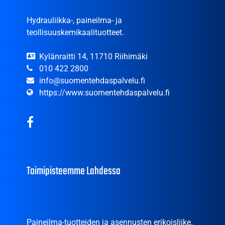
Hydrauliikka-, paineilma- ja
teollisuuskemikaalituotteet.
Kylänraitti 14, 11710 Riihimäki
010 422 2800
info@suomentehdaspalvelu.fi
https://www.suomentehdaspalvelu.fi
Toimipisteemme Lahdessa
Paineilma-tuotteiden ja asennusten erikoisliike.