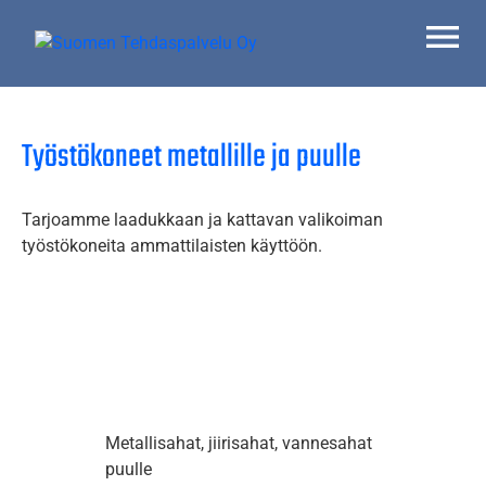
Skip
to
content
Suomen Tehdaspalvelu Oy
Parasta palvelua
Työstökoneet metallille ja puulle
Tarjoamme laadukkaan ja kattavan valikoiman
työstökoneita ammattilaisten käyttöön.
Metallisahat, jiirisahat, vannesahat
puulle