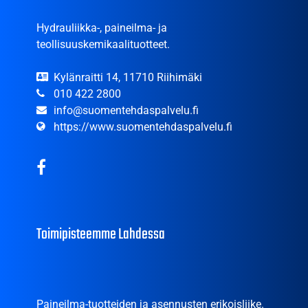
Hydrauliikka-, paineilma- ja
teollisuuskemikaalituotteet.
Kylänraitti 14, 11710 Riihimäki
010 422 2800
info@suomentehdaspalvelu.fi
https://www.suomentehdaspalvelu.fi
Toimipisteemme Lahdessa
Paineilma-tuotteiden ja asennusten erikoisliike.