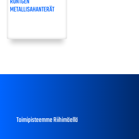
RÖNTGEN
METALLISAHANTERÄT
Toimipisteemme Riihimäellä