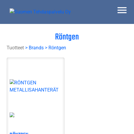
Skip
to
content
Suomen Tehdaspalvelu Oy
Parasta palvelua
Röntgen
Tuotteet
> Brands > Röntgen