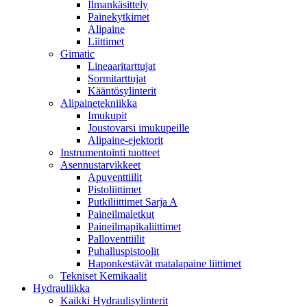
Ilmankäsittely
Painekytkimet
Alipaine
Liittimet
Gimatic
Lineaaritarttujat
Sormitarttujat
Kääntösylinterit
Alipainetekniikka
Imukupit
Joustovarsi imukupeille
Alipaine-ejektorit
Instrumentointi tuotteet
Asennustarvikkeet
Apuventtiilit
Pistoliittimet
Putkiliittimet Sarja A
Paineilmaletkut
Paineilmapikaliittimet
Palloventtiilit
Puhalluspistoolit
Haponkestävät matalapaine liittimet
Tekniset Kemikaalit
Hydrauliikka
Kaikki Hydraulisylinterit