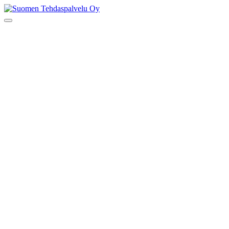
Skip
to
Suomen Tehdaspalvelu Oy
Parasta palvelua
content