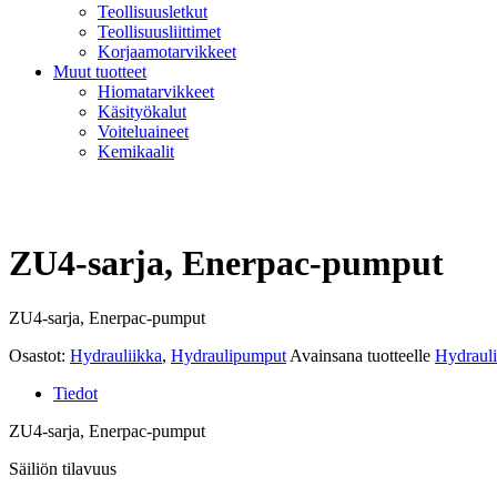
Teollisuusletkut
Teollisuusliittimet
Korjaamotarvikkeet
Muut tuotteet
Hiomatarvikkeet
Käsityökalut
Voiteluaineet
Kemikaalit
ZU4-sarja, Enerpac-pumput
ZU4-sarja, Enerpac-pumput
Osastot:
Hydrauliikka
,
Hydraulipumput
Avainsana tuotteelle
Hydraul
Tiedot
ZU4-sarja, Enerpac-pumput
Säiliön tilavuus