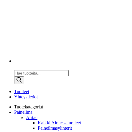
Products
search
Tuotteet
Yhteystiedot
Tuotekategoriat
Paineilma
Airtac
Kaikki Airtac – tuotteet
Paineilmasylinterit