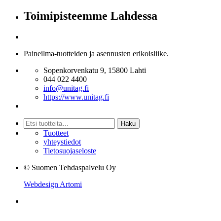
Toimipisteemme Lahdessa
Paineilma-tuotteiden ja asennusten erikoisliike.
Sopenkorvenkatu 9, 15800 Lahti
044 022 4400
info@unitag.fi
https://www.unitag.fi
Etsi:
Haku
Tuotteet
yhteystiedot
Tietosuojaseloste
© Suomen Tehdaspalvelu Oy
Webdesign Artomi