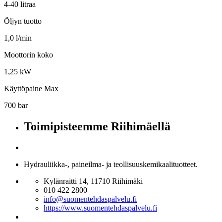
4-40 litraa
Öljyn tuotto
1,0 l/min
Moottorin koko
1,25 kW
Käyttöpaine Max
700 bar
Toimipisteemme Riihimäellä
Hydrauliikka-, paineilma- ja teollisuuskemikaalituotteet.
Kylänraitti 14, 11710 Riihimäki
010 422 2800
info@suomentehdaspalvelu.fi
https://www.suomentehdaspalvelu.fi