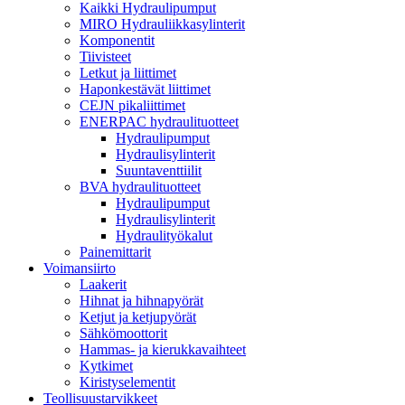
Kaikki Hydraulipumput
MIRO Hydrauliikkasylinterit
Komponentit
Tiivisteet
Letkut ja liittimet
Haponkestävät liittimet
CEJN pikaliittimet
ENERPAC hydraulituotteet
Hydraulipumput
Hydraulisylinterit
Suuntaventtiilit
BVA hydraulituotteet
Hydraulipumput
Hydraulisylinterit
Hydraulityökalut
Painemittarit
Voimansiirto
Laakerit
Hihnat ja hihnapyörät
Ketjut ja ketjupyörät
Sähkömoottorit
Hammas- ja kierukkavaihteet
Kytkimet
Kiristyselementit
Teollisuustarvikkeet