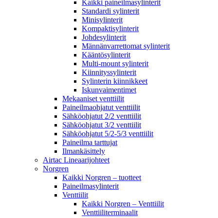
Kaikki paineilmasylinterit
Standardi sylinterit
Minisylinterit
Kompaktisylinterit
Johdesylinterit
Männänvarrettomat sylinterit
Kääntösylinterit
Multi-mount sylinterit
Kiinnityssylinterit
Sylinterin kiinnikkeet
Iskunvaimentimet
Mekaaniset venttiilit
Paineilmaohjatut venttiilit
Sähköohjatut 2/2 venttiilit
Sähköohjatut 3/2 venttiilit
Sähköohjatut 5/2-5/3 venttiilit
Paineilma tarttujat
Ilmankäsittely
Airtac Lineaarijohteet
Norgren
Kaikki Norgren – tuotteet
Paineilmasylinterit
Venttiilit
Kaikki Norgren – Venttiilit
Venttiiliterminaalit