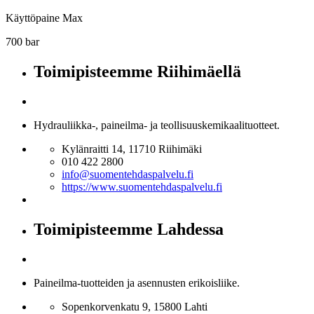
Käyttöpaine Max
700 bar
Toimipisteemme Riihimäellä
Hydrauliikka-, paineilma- ja teollisuuskemikaalituotteet.
Kylänraitti 14, 11710 Riihimäki
010 422 2800
info@suomentehdaspalvelu.fi
https://www.suomentehdaspalvelu.fi
Toimipisteemme Lahdessa
Paineilma-tuotteiden ja asennusten erikoisliike.
Sopenkorvenkatu 9, 15800 Lahti