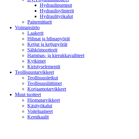
Hydraulipumput
Hydraulisylinterit
Hydraulityökalut
Painemittarit
Voimansiirto
Laakerit
Hihnat ja hihnapyörät
Ketjut ja ketjupyörät
Sähkömoottorit
Hammas- ja kierukkavaihteet
Kytkimet
Kiristyselementit
Teollisuustarvikkeet
Teollisuusletkut
Teollisuusliittimet
Korjaamotarvikkeet
Muut tuotteet
Hiomatarvikkeet
Käsityökalut
Voiteluaineet
Kemikaalit