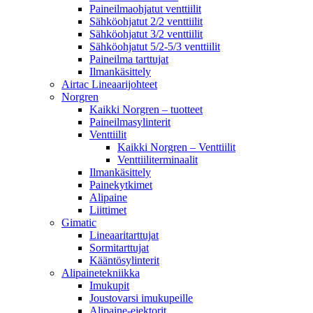
Paineilmaohjatut venttiilit
Sähköohjatut 2/2 venttiilit
Sähköohjatut 3/2 venttiilit
Sähköohjatut 5/2-5/3 venttiilit
Paineilma tarttujat
Ilmankäsittely
Airtac Lineaarijohteet
Norgren
Kaikki Norgren – tuotteet
Paineilmasylinterit
Venttiilit
Kaikki Norgren – Venttiilit
Venttiiliterminaalit
Ilmankäsittely
Painekytkimet
Alipaine
Liittimet
Gimatic
Lineaaritarttujat
Sormitarttujat
Kääntösylinterit
Alipainetekniikka
Imukupit
Joustovarsi imukupeille
Alipaine-ejektorit