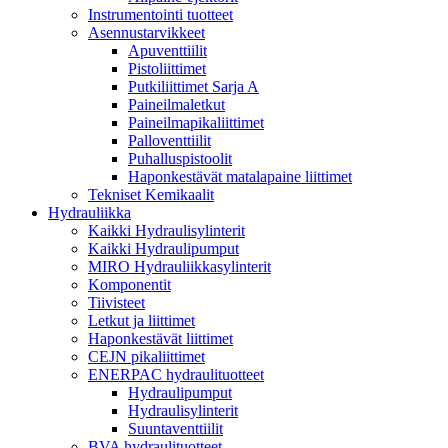
Instrumentointi tuotteet
Asennustarvikkeet
Apuventtiilit
Pistoliittimet
Putkiliittimet Sarja A
Paineilmaletkut
Paineilmapikaliittimet
Palloventtiilit
Puhalluspistoolit
Haponkestävät matalapaine liittimet
Tekniset Kemikaalit
Hydrauliikka
Kaikki Hydraulisylinterit
Kaikki Hydraulipumput
MIRO Hydrauliikkasylinterit
Komponentit
Tiivisteet
Letkut ja liittimet
Haponkestävät liittimet
CEJN pikaliittimet
ENERPAC hydraulituotteet
Hydraulipumput
Hydraulisylinterit
Suuntaventtiilit
BVA hydraulituotteet