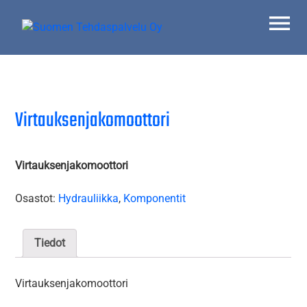
Skip
to
content
Suomen Tehdaspalvelu Oy
Parasta palvelua
Virtauksenjakomoottori
Virtauksenjakomoottori
Osastot:
Hydrauliikka
,
Komponentit
Tiedot
Virtauksenjakomoottori