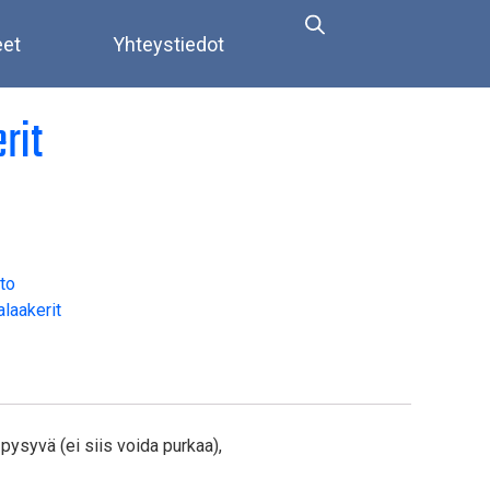
eet
Yhteystiedot
rit
to
alaakerit
 pysyvä (ei siis voida purkaa),