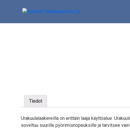
Skip
to
content
Suomen Tehdaspalvelu Oy
Parasta palvelua
Tiedot
Urakuulalaakereilla on erittäin laaja käyttöalue. Uraku
soveltuu suurille pyörimisnopeuksille ja tarvitsee vain