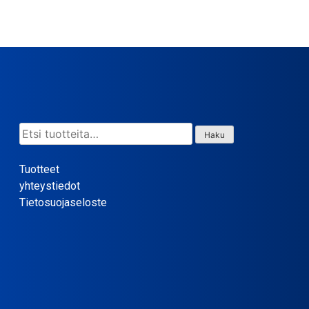
Etsi:
Haku
Tuotteet
yhteystiedot
Tietosuojaseloste