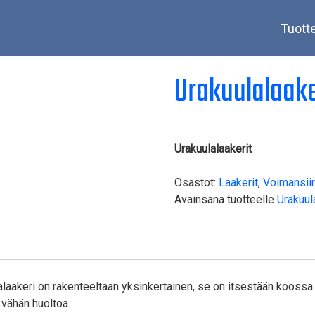
Tuott
Urakuulalaake
Urakuulalaakerit
Osastot:
Laakerit
,
Voimansiir
Avainsana tuotteelle
Urakuul
ulalaakeri on rakenteeltaan yksinkertainen, se on itsestään koossa
 vähän huoltoa.