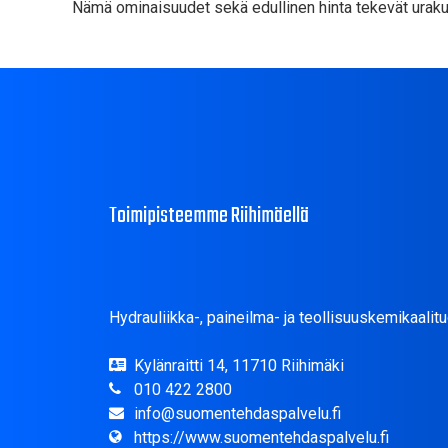
Nämä ominaisuudet sekä edullinen hinta tekevät urakuu
Toimipisteemme Riihimäellä
Hydrauliikka-, paineilma- ja teollisuuskemikaalitu
Kylänraitti 14, 11710 Riihimäki
010 422 2800
info@suomentehdaspalvelu.fi
https://www.suomentehdaspalvelu.fi