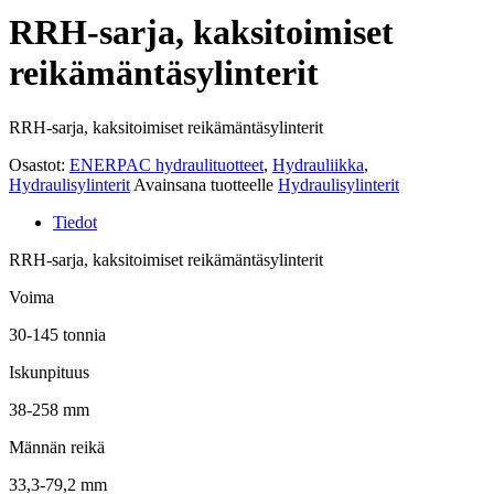
RRH-sarja, kaksitoimiset
reikämäntäsylinterit
RRH-sarja, k
aksitoimiset reikämäntäsylinterit
Osastot:
ENERPAC hydraulituotteet
,
Hydrauliikka
,
Hydraulisylinterit
Avainsana tuotteelle
Hydraulisylinterit
Tiedot
RRH-sarja, k
aksitoimiset reikämäntäsylinterit
Voima
30-145 tonnia
Iskunpituus
38-258 mm
Männän reikä
33,3-79,2 mm