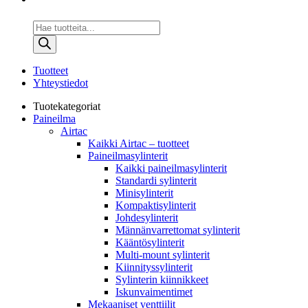
Products
search
Tuotteet
Yhteystiedot
Tuotekategoriat
Paineilma
Airtac
Kaikki Airtac – tuotteet
Paineilmasylinterit
Kaikki paineilmasylinterit
Standardi sylinterit
Minisylinterit
Kompaktisylinterit
Johdesylinterit
Männänvarrettomat sylinterit
Kääntösylinterit
Multi-mount sylinterit
Kiinnityssylinterit
Sylinterin kiinnikkeet
Iskunvaimentimet
Mekaaniset venttiilit