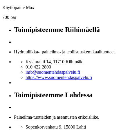
Käyttöpaine Max
700 bar
Toimipisteemme Riihimäellä
Hydrauliikka-, paineilma- ja teollisuuskemikaalituotteet.
Kylänraitti 14, 11710 Riihimäki
010 422 2800
info@suomentehdaspalvelu.fi
https://www.suomentehdaspalvelu.fi
Toimipisteemme Lahdessa
Paineilma-tuotteiden ja asennusten erikoisliike.
Sopenkorvenkatu 9, 15800 Lahti