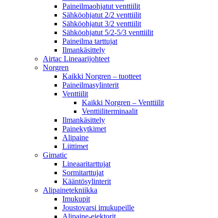
Paineilmaohjatut venttiilit
Sähköohjatut 2/2 venttiilit
Sähköohjatut 3/2 venttiilit
Sähköohjatut 5/2-5/3 venttiilit
Paineilma tarttujat
Ilmankäsittely
Airtac Lineaarijohteet
Norgren
Kaikki Norgren – tuotteet
Paineilmasylinterit
Venttiilit
Kaikki Norgren – Venttiilit
Venttiiliterminaalit
Ilmankäsittely
Painekytkimet
Alipaine
Liittimet
Gimatic
Lineaaritarttujat
Sormitarttujat
Kääntösylinterit
Alipainetekniikka
Imukupit
Joustovarsi imukupeille
Alipaine-ejektorit