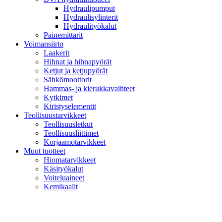
Hydraulipumput
Hydraulisylinterit
Hydraulityökalut
Painemittarit
Voimansiirto
Laakerit
Hihnat ja hihnapyörät
Ketjut ja ketjupyörät
Sähkömoottorit
Hammas- ja kierukkavaihteet
Kytkimet
Kiristyselementit
Teollisuustarvikkeet
Teollisuusletkut
Teollisuusliittimet
Korjaamotarvikkeet
Muut tuotteet
Hiomatarvikkeet
Käsityökalut
Voiteluaineet
Kemikaalit