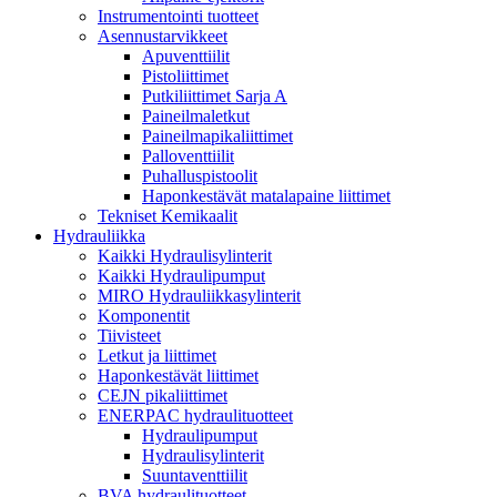
Instrumentointi tuotteet
Asennustarvikkeet
Apuventtiilit
Pistoliittimet
Putkiliittimet Sarja A
Paineilmaletkut
Paineilmapikaliittimet
Palloventtiilit
Puhalluspistoolit
Haponkestävät matalapaine liittimet
Tekniset Kemikaalit
Hydrauliikka
Kaikki Hydraulisylinterit
Kaikki Hydraulipumput
MIRO Hydrauliikkasylinterit
Komponentit
Tiivisteet
Letkut ja liittimet
Haponkestävät liittimet
CEJN pikaliittimet
ENERPAC hydraulituotteet
Hydraulipumput
Hydraulisylinterit
Suuntaventtiilit
BVA hydraulituotteet