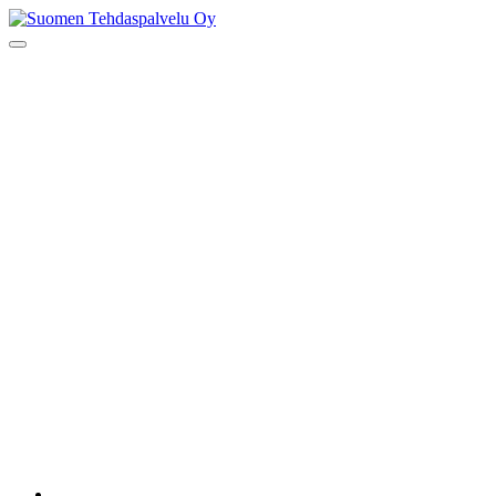
Skip
to
Suomen Tehdaspalvelu Oy
Parasta palvelua
content