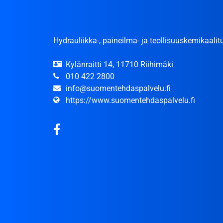
Hydrauliikka-, paineilma- ja teollisuuskemikaalitu
Kylänraitti 14, 11710 Riihimäki
010 422 2800
info@suomentehdaspalvelu.fi
https://www.suomentehdaspalvelu.fi