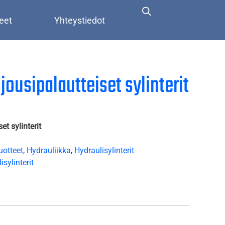
eet
Yhteystiedot
jousipalautteiset sylinterit
et sylinterit
uotteet
,
Hydrauliikka
,
Hydraulisylinterit
isylinterit