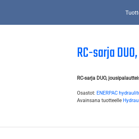
Tuott
RC-sarja DUO, 
RC-sarja DUO, jousipalautteis
Osastot:
ENERPAC hydraulit
Avainsana tuotteelle
Hydraul