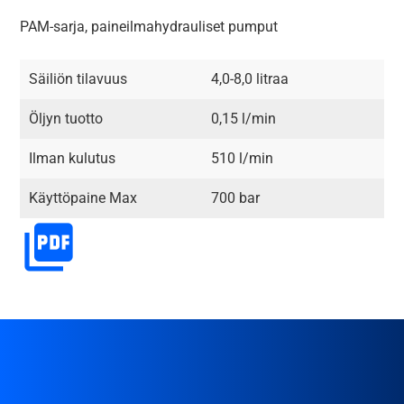
PAM-sarja, paineilmahydrauliset pumput
Säiliön tilavuus
4,0-8,0 litraa
Öljyn tuotto
0,15 l/min
Ilman kulutus
510 l/min
Käyttöpaine Max
700 bar