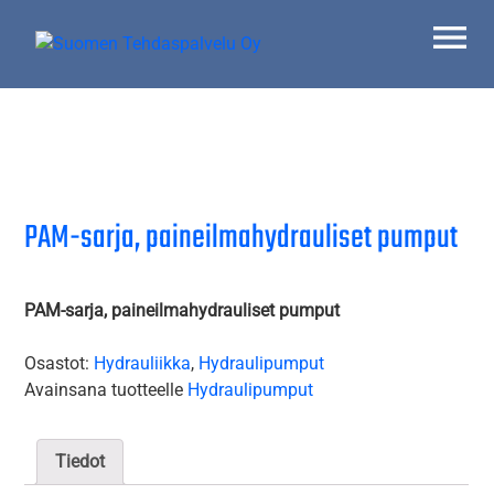
Skip
to
content
Suomen Tehdaspalvelu Oy
Parasta palvelua
PAM-sarja, paineilmahydrauliset pumput
PAM-sarja, paineilmahydrauliset pumput
Osastot:
Hydrauliikka
,
Hydraulipumput
Avainsana tuotteelle
Hydraulipumput
Tiedot