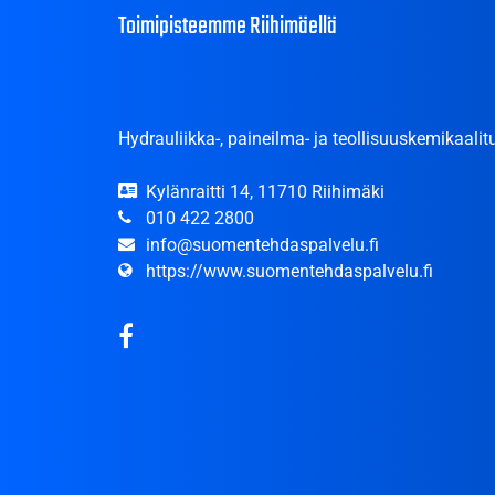
Toimipisteemme Riihimäellä
Hydrauliikka-, paineilma- ja teollisuuskemikaalitu
Kylänraitti 14, 11710 Riihimäki
010 422 2800
info@suomentehdaspalvelu.fi
https://www.suomentehdaspalvelu.fi