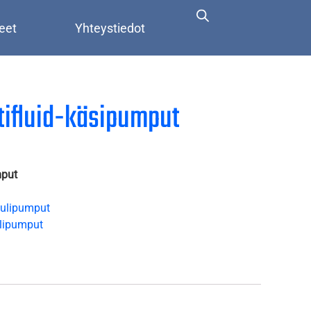
eet
Yhteystiedot
tifluid-käsipumput
mput
ulipumput
lipumput