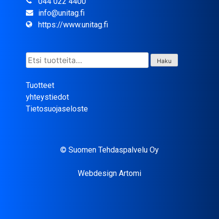
044 022 4400
info@unitag.fi
https://www.unitag.fi
Etsi:
Haku
Tuotteet
yhteystiedot
Tietosuojaseloste
© Suomen Tehdaspalvelu Oy
Webdesign Artomi