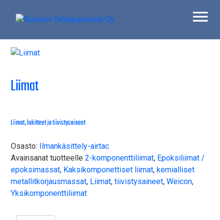
Skip
to
content
Suomen Tehdaspalvelu Oy
Parasta palvelua
Liimat
Liimat, lukitteet ja tiivistysaineet
Osasto:
Ilmankäsittely-airtac
Avainsanat tuotteelle
2-komponenttiliimat
,
Epoksiliimat /
epoksimassat
,
Kaksikomponettiset liimat
,
kemialliset
metallitkorjausmassat
,
Liimat
,
tiivistysaineet
,
Weicon
,
Yksikomponenttiliimat