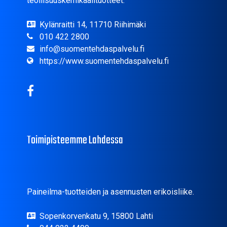
teollisuuskemikaalituotteet.
Kylänraitti 14, 11710 Riihimäki
010 422 2800
info@suomentehdaspalvelu.fi
https://www.suomentehdaspalvelu.fi
Toimipisteemme Lahdessa
Paineilma-tuotteiden ja asennusten erikoisliike.
Sopenkorvenkatu 9, 15800 Lahti