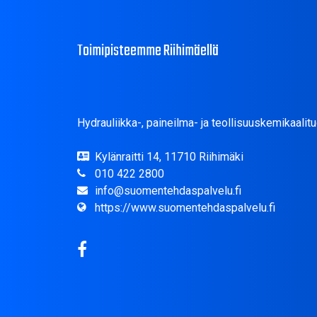
Toimipisteemme Riihimäellä
Hydrauliikka-, paineilma- ja teollisuuskemikaalitu
Kylänraitti 14, 11710 Riihimäki
010 422 2800
info@suomentehdaspalvelu.fi
https://www.suomentehdaspalvelu.fi