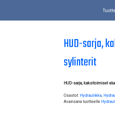
Tuott
HUD-sarja, ka
sylinterit
HUD-sarja, kaksitoimiset alum
Osastot:
Hydrauliikka
,
Hydrau
Avainsana tuotteelle
Hydrauli