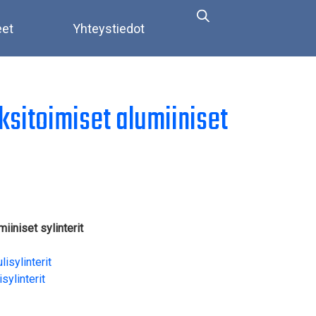
eet
Yhteystiedot
ksitoimiset alumiiniset
iiniset sylinterit
lisylinterit
sylinterit