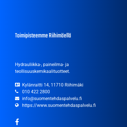
Toimipisteemme Riihimäellä
Hydrauliikka-, paineilma- ja
teollisuuskemikaalituotteet.
Kylänraitti 14, 11710 Riihimäki
010 422 2800
info@suomentehdaspalvelu.fi
https://www.suomentehdaspalvelu.fi