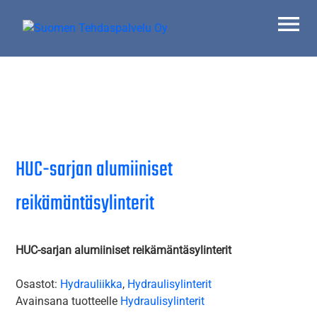
Skip
to
content
Suomen Tehdaspalvelu Oy
Parasta palvelua
HUC-sarjan alumiiniset
reikämäntäsylinterit
HUC-sarjan alumiiniset reikämäntäsylinterit
Osastot:
Hydrauliikka
,
Hydraulisylinterit
Avainsana tuotteelle
Hydraulisylinterit